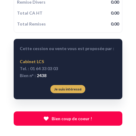
Remise Divers
0.00
Total CA HT
0.00
Total Remises
0.00
Cette cession ou vente vous est proposée par :
Cabinet LCS
Tel. : 01 64 33 03 03
Bien n° :
2438
Je suis intéressé
Bien coup de coeur !