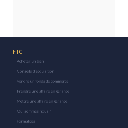
FTC
Acheter un bien
Conseils d’acquisition
Vendre un fonds de commerce
Prendre une affaire en gérance
Mettre une affaire en gérance
Qui sommes nous ?
Formalités