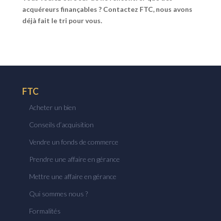
acquéreurs finançables ? Contactez FTC, nous avons
déjà fait le tri pour vous.
FTC
Acheter un bien
Conseils d’acquisition
Vendre un fonds de commerce
Prendre une affaire en gérance
Mettre une affaire en gérance
Qui sommes nous ?
Formalités