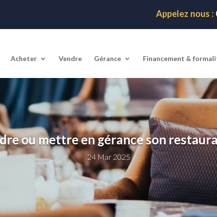
Appelez nous :
Acheter
Vendre
Gérance
Financement & formali
ndre ou mettre en gérance son restauran
24 Mar 2025