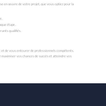
ise en œuvre de votre projet, que vous optiez pour la
e.
aque étape.
ants qualifiés.
ojet et de vous entourer de professionnels compétents.
 maximiser vos chances de succès et atteindre vos