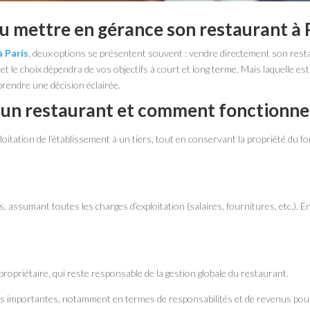
u mettre en gérance son restaurant à P
 Paris
, deux options se présentent souvent : vendre directement son rest
 le choix dépendra de vos objectifs à court et long terme. Mais laquelle est 
rendre une décision éclairée.
’un restaurant et comment fonctionne-
ploitation de l’établissement à un tiers, tout en conservant la propriété du
ls, assumant toutes les charges d’exploitation (salaires, fournitures, etc.).
propriétaire, qui reste responsable de la gestion globale du restaurant.
s importantes, notamment en termes de responsabilités et de revenus pour 