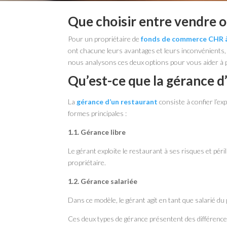
Que choisir entre vendre o
Pour un propriétaire de
fonds de commerce CHR à
ont chacune leurs avantages et leurs inconvénients, et
nous analysons ces deux options pour vous aider à p
Qu’est-ce que la gérance d
La
gérance d’un restaurant
consiste à confier l’ex
formes principales :
1.1. Gérance libre
Le gérant exploite le restaurant à ses risques et péri
propriétaire.
1.2. Gérance salariée
Dans ce modèle, le gérant agit en tant que salarié du 
Ces deux types de gérance présentent des différence