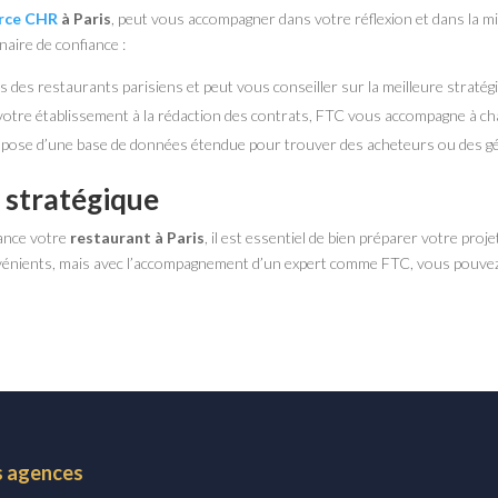
erce CHR
à Paris
, peut vous accompagner dans votre réflexion et dans la m
naire de confiance :
és des restaurants parisiens et peut vous conseiller sur la meilleure stratégi
 votre établissement à la rédaction des contrats, FTC vous accompagne à ch
ispose d’une base de données étendue pour trouver des acheteurs ou des gér
 stratégique
rance votre
restaurant à Paris
, il est essentiel de bien préparer votre pr
vénients, mais avec l’accompagnement d’un expert comme FTC, vous pouvez
 agences