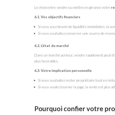
Le choix entre vendre ou mettre en gérance votre
re
6.1. Vos objectifs financiers
Si vous avez besoin de liquidités immédiates, la ve
Si vous souhaitez conserver une source de revenus
6.2. L’état du marché
Dans un marché porteur, vendre rapidement peut être 
plus favorables.
6.3. Votre implication personnelle
Si vous souhaitez rester propriétaire tout en rédui
Si vous voulez tourner la page, la vente est plus a
Pourquoi confier votre pro