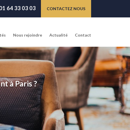
01 64 33 03 03
CONTACTEZ NOUS
tés
Nous rejoindre
Actualité
Contact
t à Paris ?