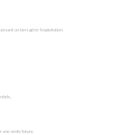
issant un tiers gérer l’exploitation.
ntiels.
er une vente future.