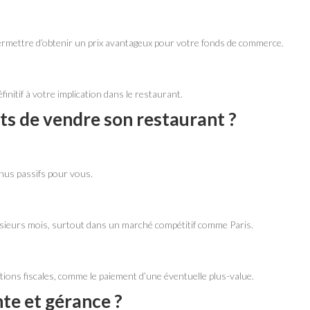
ermettre d’obtenir un prix avantageux pour votre fonds de commerce.
initif à votre implication dans le restaurant.
ts de vendre son restaurant ?
enus passifs pour vous.
usieurs mois, surtout dans un marché compétitif comme Paris.
ions fiscales, comme le paiement d’une éventuelle plus-value.
te et gérance ?