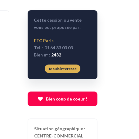
Cette cession ou vente
vous est proposée par :
FTC Paris
Tel. : 01 64 33 03 03
Bien n° :
2432
Je suis intéressé
Bien coup de coeur !
Situation géographique :
CENTRE-COMMERCIAL