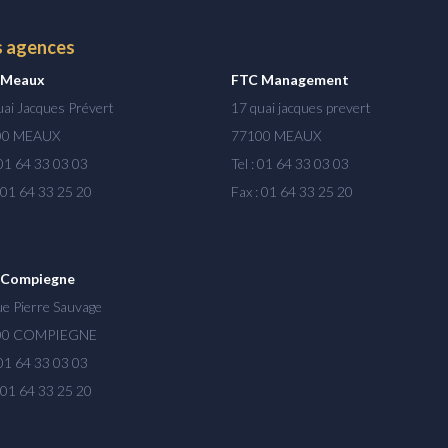
 agences
 Meaux
FTC Management
uai Jacques Prévert
17 quai jacques prevert
00 MEAUX
77100 MEAUX
 01 64 33 03 03
Tel : 01 64 33 03 03
: 01 64 33 25 20
Fax : 01 64 33 25 20
 Compiegne
ue Pierre Sauvage
00 COMPIEGNE
 01 64 33 03 03
: 01 64 33 25 20