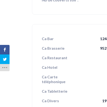
Ca Bar
124
Ca Brasserie
952
Ca Restaurant
Ca Hotel
Ca Carte
téléphonique
Ca Tabletterie
Ca Divers
19