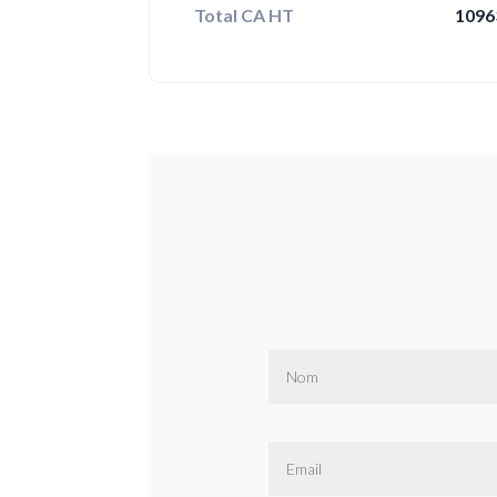
Total CA HT
1096