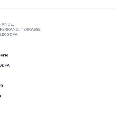
CHANDE,
ERRAND, TERRASSE,
.000 € FAI
serie
0
€
FAI
20
0