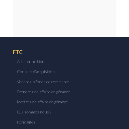
FTC
Acheter un bien
Conseils d’acquisition
Vendre un fonds de commerce
Prendre une affaire en gérance
Mettre une affaire en gérance
Qui sommes nous ?
Formalités