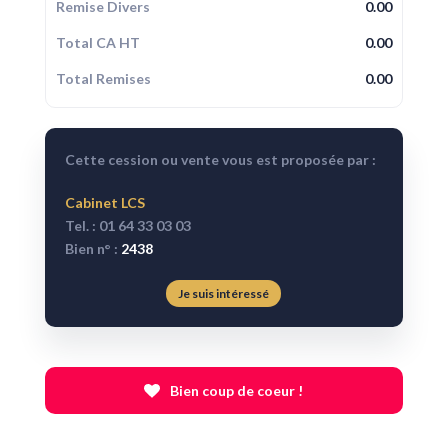
Remise Divers
0.00
Total CA HT
0.00
Total Remises
0.00
Cette cession ou vente vous est proposée par :
Cabinet LCS
Tel. : 01 64 33 03 03
Bien n° :
2438
Je suis intéressé
Bien coup de coeur !